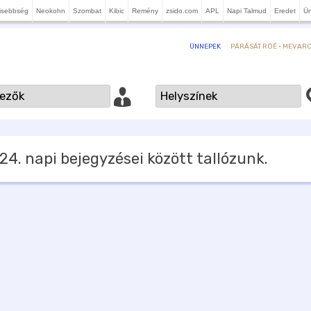
isebbség
Neokohn
Szombat
Kibic
Remény
zsido.com
APL
Napi Talmud
Eredet
Ü
PÁRÁSÁT RÖÉ · MEVARCH
ÜNNEPEK
 24.
napi bejegyzései között tallózunk.