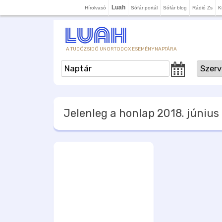
Luah
Hírolvasó
Sófár portál
Sófár blog
Rádió Zs
K
A TUDÓZSIDÓ UNORTODOX ESEMÉNYNAPTÁRA
Jelenleg a honlap
2018. június