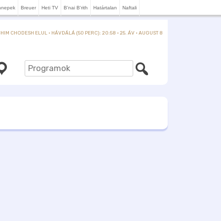
nnepek
Breuer
Heti TV
B'nai B'rith
Határtalan
Naftali
IM CHODESH ELUL · HÁVDÁLÁ (50 PERC): 20:58 · 25. ÁV · AUGUST 8