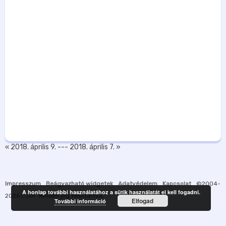
« 2018. április 9.
---
2018. április 7. »
Impresszum
Beágyazható widgetek
Adatvédelem
Kapcsolat
©2004-
A honlap további használatához a sütik használatát el kell fogadni.
2026
Luah
. Minden jog fenntartva.
Elfogad
További információ