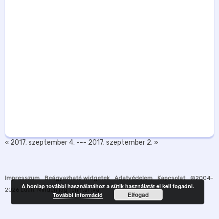
« 2017. szeptember 4.
---
2017. szeptember 2. »
Impresszum
Beágyazható widgetek
Adatvédelem
Kapcsolat
©2004-
A honlap további használatához a sütik használatát el kell fogadni.
2026
Luah
. Minden jog fenntartva.
Elfogad
További információ