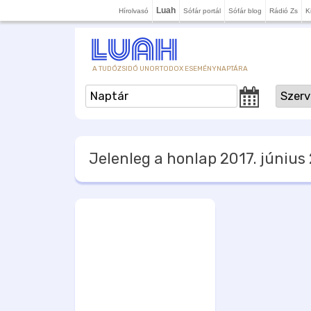
Luah
Hírolvasó
Sófár portál
Sófár blog
Rádió Zs
K
A TUDÓZSIDÓ UNORTODOX ESEMÉNYNAPTÁRA
Jelenleg a honlap
2017. június 