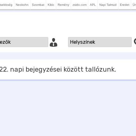
isebbség
Neokohn
Szombat
Kibic
Remény
zsido.com
APL
Napi Talmud
Eredet
Ü
22.
napi bejegyzései között tallózunk.