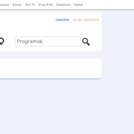
nnepek
Breuer
Heti TV
B'nai B'rith
Határtalan
Naftali
26. ÁV · AUGUST 9
ÜNNEPEK